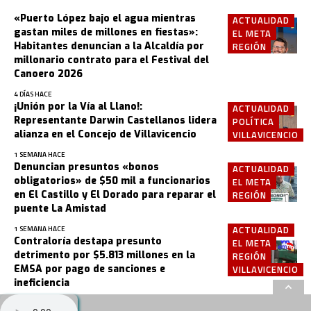
«Puerto López bajo el agua mientras
ACTUALIDAD
gastan miles de millones en fiestas»:
EL META
Habitantes denuncian a la Alcaldía por
REGIÓN
millonario contrato para el Festival del
Canoero 2026
4 DÍAS HACE
¡Unión por la Vía al Llano!:
ACTUALIDAD
Representante Darwin Castellanos lidera
POLÍTICA
alianza en el Concejo de Villavicencio
VILLAVICENCIO
1 SEMANA HACE
Denuncian presuntos «bonos
ACTUALIDAD
obligatorios» de $50 mil a funcionarios
EL META
en El Castillo y El Dorado para reparar el
REGIÓN
puente La Amistad
ACTUALIDAD
1 SEMANA HACE
Contraloría destapa presunto
EL META
detrimento por $5.813 millones en la
REGIÓN
EMSA por pago de sanciones e
VILLAVICENCIO
ineficiencia
2 SEMANAS HACE