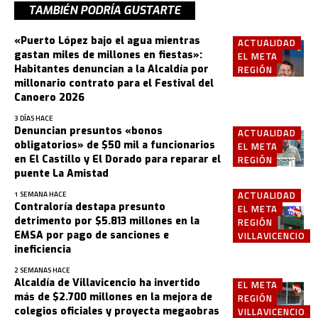
TAMBIÉN PODRÍA GUSTARTE
«Puerto López bajo el agua mientras
ACTUALIDAD
gastan miles de millones en fiestas»:
EL META
Habitantes denuncian a la Alcaldía por
REGIÓN
millonario contrato para el Festival del
Canoero 2026
3 DÍAS HACE
Denuncian presuntos «bonos
ACTUALIDAD
obligatorios» de $50 mil a funcionarios
EL META
en El Castillo y El Dorado para reparar el
REGIÓN
puente La Amistad
ACTUALIDAD
1 SEMANA HACE
Contraloría destapa presunto
EL META
detrimento por $5.813 millones en la
REGIÓN
EMSA por pago de sanciones e
VILLAVICENCIO
ineficiencia
2 SEMANAS HACE
Alcaldía de Villavicencio ha invertido
EL META
más de $2.700 millones en la mejora de
REGIÓN
colegios oficiales y proyecta megaobras
VILLAVICENCIO