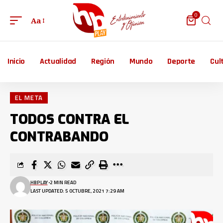
0
Aa
Inicio
Actualidad
Región
Mundo
Deporte
Cul
EL META
TODOS CONTRA EL
CONTRABANDO
HBPLAY
2 MIN READ
LAST UPDATED: 5 OCTUBRE, 2021 7:29 AM