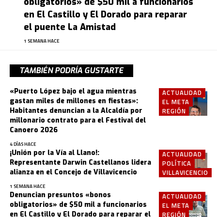
obligatorios» de $50 mil a funcionarios
en El Castillo y El Dorado para reparar
el puente La Amistad
1 SEMANA HACE
TAMBIÉN PODRÍA GUSTARTE
«Puerto López bajo el agua mientras
ACTUALIDAD
gastan miles de millones en fiestas»:
EL META
Habitantes denuncian a la Alcaldía por
REGIÓN
millonario contrato para el Festival del
Canoero 2026
4 DÍAS HACE
¡Unión por la Vía al Llano!:
ACTUALIDAD
Representante Darwin Castellanos lidera
POLÍTICA
alianza en el Concejo de Villavicencio
VILLAVICENCIO
1 SEMANA HACE
Denuncian presuntos «bonos
ACTUALIDAD
obligatorios» de $50 mil a funcionarios
EL META
en El Castillo y El Dorado para reparar el
REGIÓN