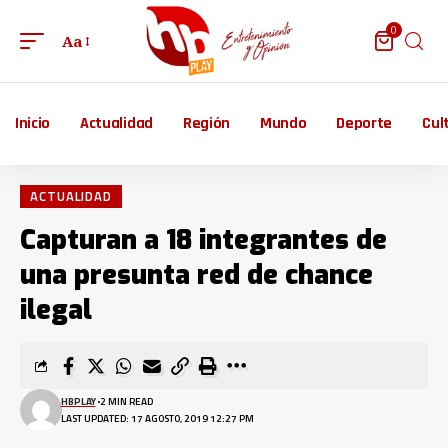
0
Aa
Inicio
Actualidad
Región
Mundo
Deporte
Cul
ACTUALIDAD
Capturan a 18 integrantes de
una presunta red de chance
ilegal
HBPLAY
2 MIN READ
LAST UPDATED: 17 AGOSTO, 2019 12:27 PM