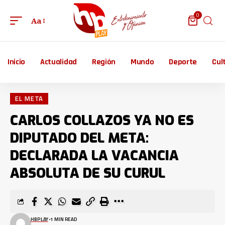
0
Aa
Inicio
Actualidad
Región
Mundo
Deporte
Cul
EL META
CARLOS COLLAZOS YA NO ES
DIPUTADO DEL META:
DECLARADA LA VACANCIA
ABSOLUTA DE SU CURUL
HBPLAY
1 MIN READ