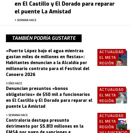
en El Castillo y El Dorado para reparar
el puente La Amistad
1 SEMANA HACE
TAMBIÉN PODRÍA GUSTARTE
«Puerto López bajo el agua mientras
ACTUALIDAD
gastan miles de millones en fiestas»:
EL META
Habitantes denuncian a la Alcaldía por
REGIÓN
millonario contrato para el Festival del
Canoero 2026
3 DÍAS HACE
Denuncian presuntos «bonos
ACTUALIDAD
obligatorios» de $50 mil a funcionarios
EL META
en El Castillo y El Dorado para reparar el
REGIÓN
puente La Amistad
ACTUALIDAD
1 SEMANA HACE
Contraloría destapa presunto
EL META
detrimento por $5.813 millones en la
REGIÓN
EMSA por pago de sanciones e
VILLAVICENCIO