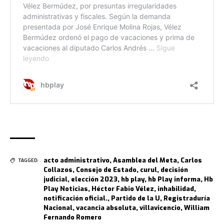
acto administrativo
,
Asamblea del Meta
,
Carlos
TAGGED:
Collazos
,
Consejo de Estado
,
curul
,
decisión
judicial
,
elección 2023
,
hb play
,
hb Play informa
,
Hb
Play Noticias
,
Héctor Fabio Vélez
,
inhabilidad
,
notificación oficial.
,
Partido de la U
,
Registraduría
Nacional
,
vacancia absoluta
,
villavicencio
,
William
Fernando Romero