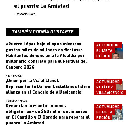
el puente La Amistad
1 SEMANA HACE
TAMBIÉN PODRÍA GUSTARTE
«Puerto López bajo el agua mientras
ACTUALIDAD
gastan miles de millones en fiestas»:
EL META
Habitantes denuncian a la Alcaldía por
REGIÓN
millonario contrato para el Festival del
Canoero 2026
4 DÍAS HACE
¡Unión por la Vía al Llano!:
ACTUALIDAD
Representante Darwin Castellanos lidera
POLÍTICA
alianza en el Concejo de Villavicencio
VILLAVICENCIO
1 SEMANA HACE
Denuncian presuntos «bonos
ACTUALIDAD
obligatorios» de $50 mil a funcionarios
EL META
en El Castillo y El Dorado para reparar el
REGIÓN
puente La Amistad