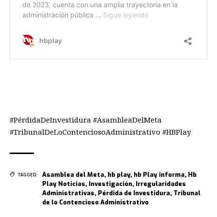
#PérdidaDeInvestidura #AsambleaDelMeta
#TribunalDeLoContenciosoAdministrativo #HBPlay
Asamblea del Meta
,
hb play
,
hb Play informa
,
Hb
TAGGED:
Play Noticias
,
Investigación
,
Irregularidades
Administrativas
,
Pérdida de Investidura
,
Tribunal
de lo Contencioso Administrativo