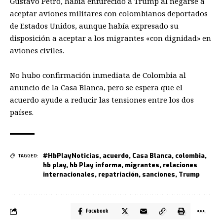
Gustavo Petro, había enfurecido a Trump al negarse a
aceptar aviones militares con colombianos deportados
de Estados Unidos, aunque había expresado su
disposición a aceptar a los migrantes «con dignidad» en
aviones civiles.
No hubo confirmación inmediata de Colombia al
anuncio de la Casa Blanca, pero se espera que el
acuerdo ayude a reducir las tensiones entre los dos
países.
#HbPlayNoticias
,
acuerdo
,
Casa Blanca
,
colombia
,
TAGGED:
hb play
,
hb Play informa
,
migrantes
,
relaciones
internacionales
,
repatriación
,
sanciones
,
Trump
Facebook