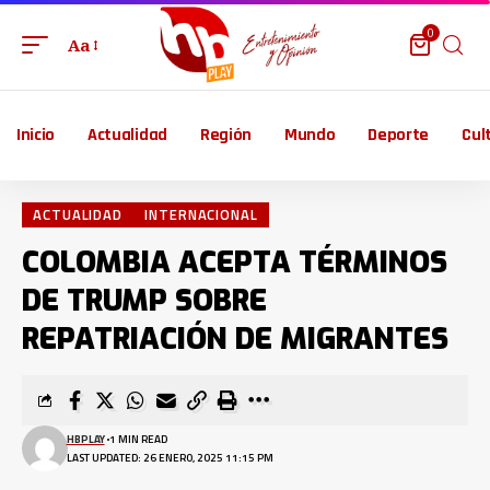
0
Aa
Inicio
Actualidad
Región
Mundo
Deporte
Cul
ACTUALIDAD
INTERNACIONAL
COLOMBIA ACEPTA TÉRMINOS
DE TRUMP SOBRE
REPATRIACIÓN DE MIGRANTES
HBPLAY
1 MIN READ
LAST UPDATED: 26 ENERO, 2025 11:15 PM