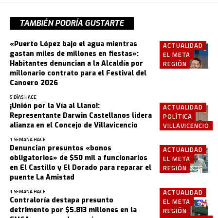
TAMBIÉN PODRÍA GUSTARTE
«Puerto López bajo el agua mientras
ACTUALIDAD
gastan miles de millones en fiestas»:
EL META
Habitantes denuncian a la Alcaldía por
REGIÓN
millonario contrato para el Festival del
Canoero 2026
5 DÍAS HACE
¡Unión por la Vía al Llano!:
ACTUALIDAD
Representante Darwin Castellanos lidera
POLÍTICA
alianza en el Concejo de Villavicencio
VILLAVICENCIO
1 SEMANA HACE
Denuncian presuntos «bonos
ACTUALIDAD
obligatorios» de $50 mil a funcionarios
EL META
en El Castillo y El Dorado para reparar el
REGIÓN
puente La Amistad
ACTUALIDAD
1 SEMANA HACE
Contraloría destapa presunto
EL META
detrimento por $5.813 millones en la
REGIÓN