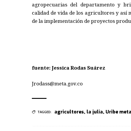
agropecuarias del departamento y br
calidad de vida de los agricultores y as
de la implementación de proyectos produc
fue
nte:
Jessica Rodas Suárez
Jrodass@meta.gov.co
agricultores
,
la julia
,
Uribe met
TAGGED: