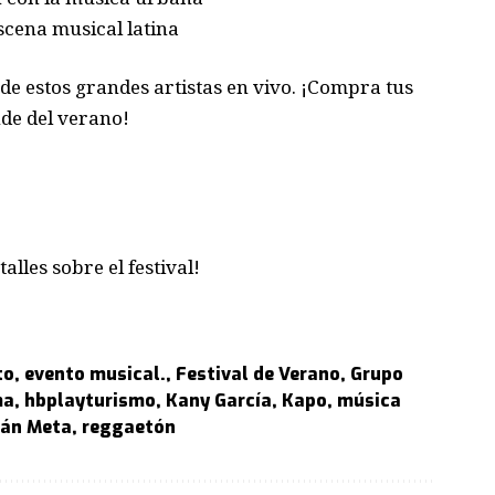
scena musical latina
 de estos grandes artistas en vivo. ¡Compra tus
nde del verano!
lles sobre el festival!
to
,
evento musical.
,
Festival de Verano
,
Grupo
ma
,
hbplayturismo
,
Kany García
,
Kapo
,
música
tán Meta
,
reggaetón