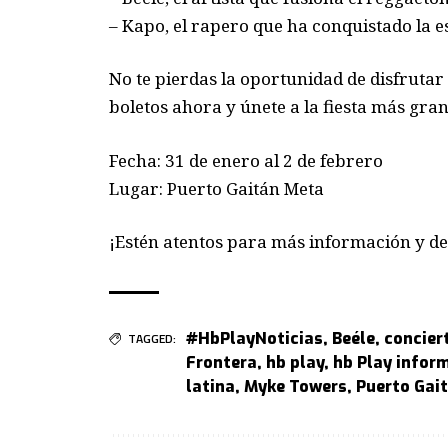
– Kapo, el rapero que ha conquistado la e
No te pierdas la oportunidad de disfrutar
boletos ahora y únete a la fiesta más gra
Fecha: 31 de enero al 2 de febrero
Lugar: Puerto Gaitán Meta
¡Estén atentos para más información y deta
#HbPlayNoticias
,
Beéle
,
concier
TAGGED:
Frontera
,
hb play
,
hb Play infor
latina
,
Myke Towers
,
Puerto Gai