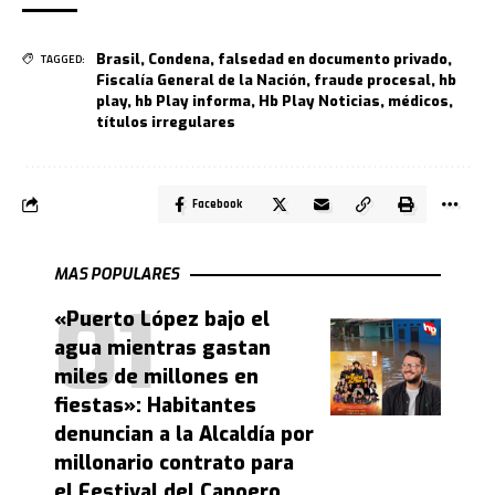
Brasil
,
Condena
,
falsedad en documento privado
,
TAGGED:
Fiscalía General de la Nación
,
fraude procesal
,
hb
play
,
hb Play informa
,
Hb Play Noticias
,
médicos
,
títulos irregulares
Facebook
MAS POPULARES
«Puerto López bajo el
agua mientras gastan
miles de millones en
fiestas»: Habitantes
denuncian a la Alcaldía por
millonario contrato para
el Festival del Canoero