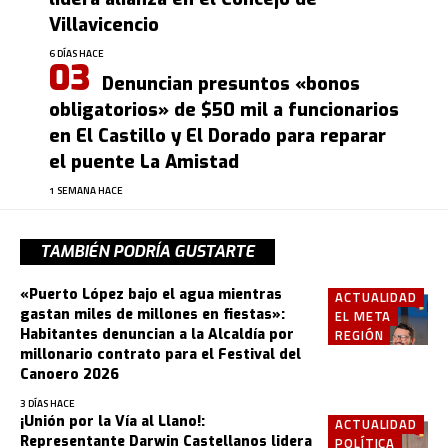
Villavicencio
6 DÍAS HACE
Denuncian presuntos «bonos
obligatorios» de $50 mil a funcionarios
en El Castillo y El Dorado para reparar
el puente La Amistad
1 SEMANA HACE
TAMBIÉN PODRÍA GUSTARTE
«Puerto López bajo el agua mientras
ACTUALIDAD
gastan miles de millones en fiestas»:
EL META
Habitantes denuncian a la Alcaldía por
REGIÓN
millonario contrato para el Festival del
Canoero 2026
3 DÍAS HACE
¡Unión por la Vía al Llano!:
ACTUALIDAD
Representante Darwin Castellanos lidera
POLÍTICA