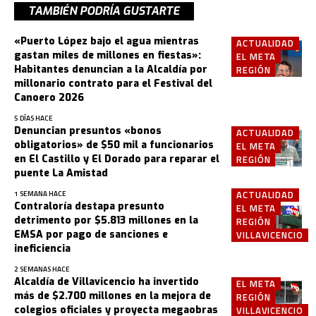
TAMBIÉN PODRÍA GUSTARTE
«Puerto López bajo el agua mientras
ACTUALIDAD
gastan miles de millones en fiestas»:
EL META
Habitantes denuncian a la Alcaldía por
REGIÓN
millonario contrato para el Festival del
Canoero 2026
5 DÍAS HACE
Denuncian presuntos «bonos
ACTUALIDAD
obligatorios» de $50 mil a funcionarios
EL META
en El Castillo y El Dorado para reparar el
REGIÓN
puente La Amistad
ACTUALIDAD
1 SEMANA HACE
Contraloría destapa presunto
EL META
detrimento por $5.813 millones en la
REGIÓN
EMSA por pago de sanciones e
VILLAVICENCIO
ineficiencia
2 SEMANAS HACE
Alcaldía de Villavicencio ha invertido
EL META
más de $2.700 millones en la mejora de
REGIÓN
colegios oficiales y proyecta megaobras
VILLAVICENCIO