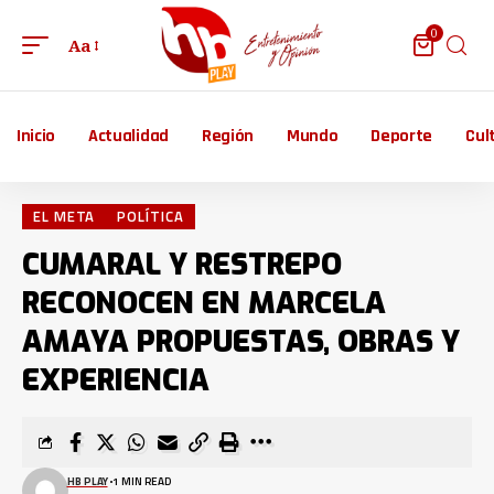
0
Aa
Inicio
Actualidad
Región
Mundo
Deporte
Cul
EL META
POLÍTICA
CUMARAL Y RESTREPO
RECONOCEN EN MARCELA
AMAYA PROPUESTAS, OBRAS Y
EXPERIENCIA
HB PLAY
1 MIN READ