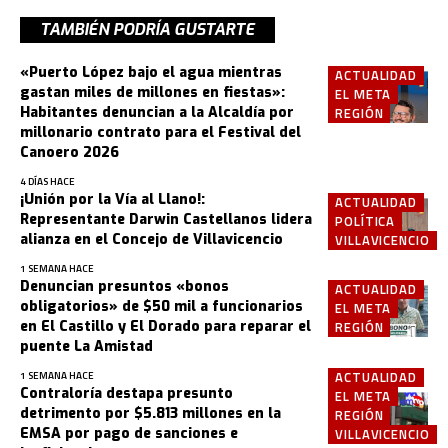
TAMBIÉN PODRÍA GUSTARTE
«Puerto López bajo el agua mientras
ACTUALIDAD
gastan miles de millones en fiestas»:
EL META
Habitantes denuncian a la Alcaldía por
REGIÓN
millonario contrato para el Festival del
Canoero 2026
4 DÍAS HACE
¡Unión por la Vía al Llano!:
ACTUALIDAD
Representante Darwin Castellanos lidera
POLÍTICA
alianza en el Concejo de Villavicencio
VILLAVICENCIO
1 SEMANA HACE
Denuncian presuntos «bonos
ACTUALIDAD
obligatorios» de $50 mil a funcionarios
EL META
en El Castillo y El Dorado para reparar el
REGIÓN
puente La Amistad
ACTUALIDAD
1 SEMANA HACE
Contraloría destapa presunto
EL META
detrimento por $5.813 millones en la
REGIÓN
EMSA por pago de sanciones e
VILLAVICENCIO