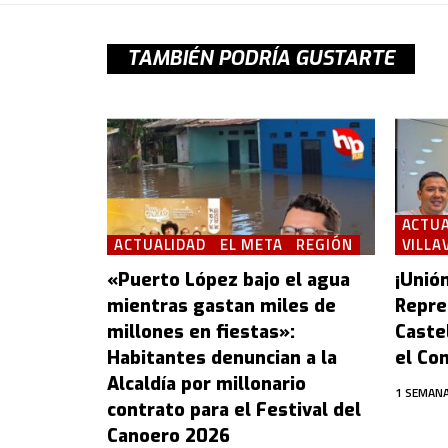
TAMBIÉN PODRÍA GUSTARTE
ACTUA
ACTUALIDAD
EL META
REGIÓN
VILLA
«Puerto López bajo el agua
¡Unión
mientras gastan miles de
Repre
millones en fiestas»:
Castel
Habitantes denuncian a la
el Con
Alcaldía por millonario
1 SEMANA
contrato para el Festival del
Canoero 2026