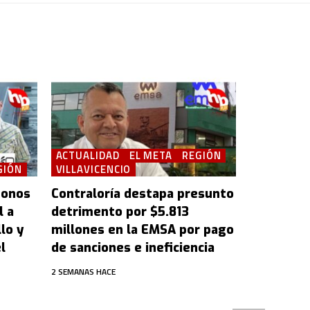
ACTUALIDAD
EL META
REGIÓN
GIÓN
VILLAVICENCIO
bonos
Contraloría destapa presunto
l a
detrimento por $5.813
lo y
millones en la EMSA por pago
l
de sanciones e ineficiencia
2 SEMANAS HACE