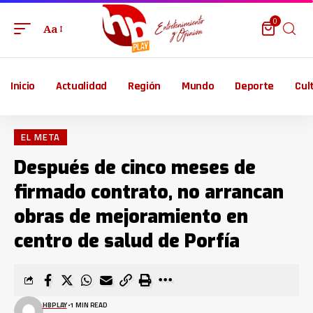
0
Aa
Inicio
Actualidad
Región
Mundo
Deporte
Cul
EL META
Después de cinco meses de
firmado contrato, no arrancan
obras de mejoramiento en
centro de salud de Porfía
HBPLAY
1 MIN READ