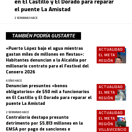
en El Castillo y El Dorado para reparar
el puente La Amistad
2 SEMANAS HACE
TAMBIÉN PODRÍA GUSTARTE
«Puerto López bajo el agua mientras
ACTUALIDAD
gastan miles de millones en fiestas»:
EL META
Habitantes denuncian a la Alcaldía por
REGIÓN
millonario contrato para el Festival del
Canoero 2026
6 DÍAS HACE
Denuncian presuntos «bonos
ACTUALIDAD
obligatorios» de $50 mil a funcionarios
EL META
en El Castillo y El Dorado para reparar el
REGIÓN
puente La Amistad
ACTUALIDAD
2 SEMANAS HACE
Contraloría destapa presunto
EL META
detrimento por $5.813 millones en la
REGIÓN
EMSA por pago de sanciones e
VILLAVICENCIO