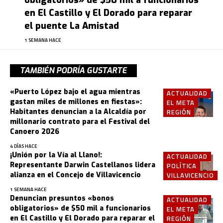
en El Castillo y El Dorado para reparar
el puente La Amistad
1 SEMANA HACE
TAMBIÉN PODRÍA GUSTARTE
«Puerto López bajo el agua mientras
ACTUALIDAD
gastan miles de millones en fiestas»:
EL META
Habitantes denuncian a la Alcaldía por
REGIÓN
millonario contrato para el Festival del
Canoero 2026
4 DÍAS HACE
¡Unión por la Vía al Llano!:
ACTUALIDAD
Representante Darwin Castellanos lidera
POLÍTICA
alianza en el Concejo de Villavicencio
VILLAVICENCIO
1 SEMANA HACE
Denuncian presuntos «bonos
ACTUALIDAD
obligatorios» de $50 mil a funcionarios
EL META
en El Castillo y El Dorado para reparar el
REGIÓN