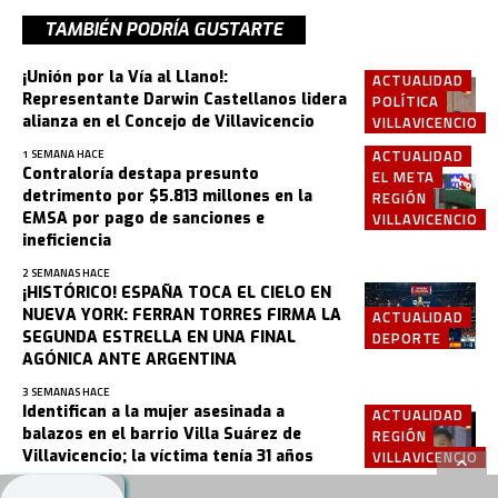
TAMBIÉN PODRÍA GUSTARTE
¡Unión por la Vía al Llano!:
ACTUALIDAD
Representante Darwin Castellanos lidera
POLÍTICA
alianza en el Concejo de Villavicencio
VILLAVICENCIO
ACTUALIDAD
1 SEMANA HACE
Contraloría destapa presunto
EL META
detrimento por $5.813 millones en la
REGIÓN
EMSA por pago de sanciones e
VILLAVICENCIO
ineficiencia
2 SEMANAS HACE
¡HISTÓRICO! ESPAÑA TOCA EL CIELO EN
NUEVA YORK: FERRAN TORRES FIRMA LA
ACTUALIDAD
SEGUNDA ESTRELLA EN UNA FINAL
DEPORTE
AGÓNICA ANTE ARGENTINA
3 SEMANAS HACE
Identifican a la mujer asesinada a
ACTUALIDAD
balazos en el barrio Villa Suárez de
REGIÓN
Villavicencio; la víctima tenía 31 años
VILLAVICENCIO
3 SEMANAS HACE