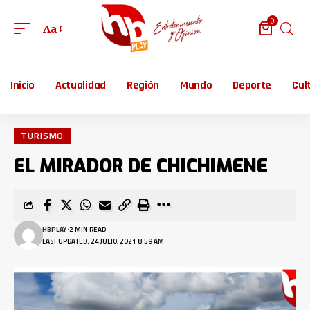
0
Aa
Inicio
Actualidad
Región
Mundo
Deporte
Cul
TURISMO
EL MIRADOR DE CHICHIMENE
HBPLAY
2 MIN READ
LAST UPDATED: 24 JULIO, 2021 8:59 AM