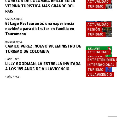
CORAZÓN DE COLOMBIA BRILLA EN LA
ACTUALIDAD
VITRINA TURÍSTICA MÁS GRANDE DEL
TURISMO
PAÍS
5 MESES HACE
El Lago Restaurante: una experiencia
ACTUALIDAD
navideña para disfrutar en familia en
REGIÓN
Tauramena
TURISMO
8 MESES HACE
CAMILO PÉREZ, NUEVO VICEMINISTRO DE
TURISMO DE COLOMBIA
ACTUALIDAD
TURISMO
ENTRETENIMIEN
1 AÑO HACE
LILLY GOODMAN, LA ESTRELLA INVITADA
INTERNACIONAL
A LOS 185 AÑOS DE VILLAVICENCIO
TURISMO
VILLAVICENCIO
1 AÑO HACE