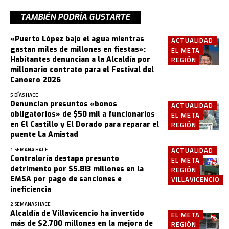
TAMBIÉN PODRÍA GUSTARTE
«Puerto López bajo el agua mientras
ACTUALIDAD
gastan miles de millones en fiestas»:
EL META
Habitantes denuncian a la Alcaldía por
REGIÓN
millonario contrato para el Festival del
Canoero 2026
5 DÍAS HACE
Denuncian presuntos «bonos
ACTUALIDAD
obligatorios» de $50 mil a funcionarios
EL META
en El Castillo y El Dorado para reparar el
REGIÓN
puente La Amistad
ACTUALIDAD
1 SEMANA HACE
Contraloría destapa presunto
EL META
detrimento por $5.813 millones en la
REGIÓN
EMSA por pago de sanciones e
VILLAVICENCIO
ineficiencia
2 SEMANAS HACE
Alcaldía de Villavicencio ha invertido
EL META
más de $2.700 millones en la mejora de
REGIÓN