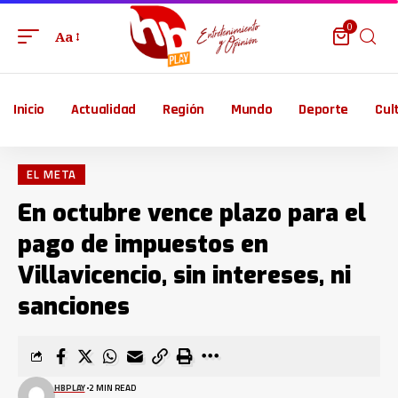
0
Aa
Inicio
Actualidad
Región
Mundo
Deporte
Cul
EL META
En octubre vence plazo para el
pago de impuestos en
Villavicencio, sin intereses, ni
sanciones
HBPLAY
2 MIN READ