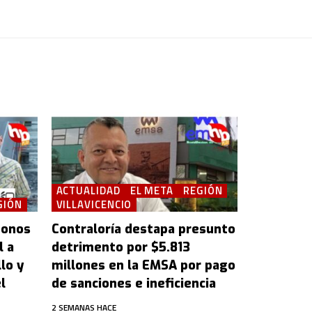
ACTUALIDAD
EL META
REGIÓN
GIÓN
VILLAVICENCIO
bonos
Contraloría destapa presunto
l a
detrimento por $5.813
lo y
millones en la EMSA por pago
l
de sanciones e ineficiencia
2 SEMANAS HACE