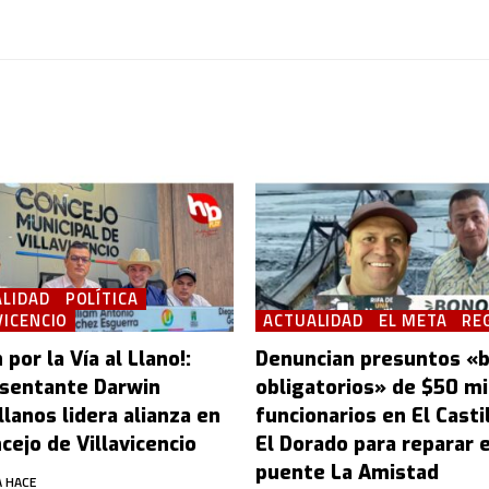
LIDAD
POLÍTICA
VICENCIO
ACTUALIDAD
EL META
RE
 por la Vía al Llano!:
Denuncian presuntos «
sentante Darwin
obligatorios» de $50 mi
lanos lidera alianza en
funcionarios en El Castil
cejo de Villavicencio
El Dorado para reparar e
puente La Amistad
 HACE