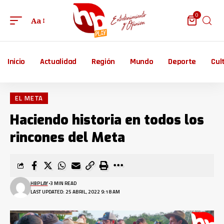
0
Aa
Inicio
Actualidad
Región
Mundo
Deporte
Cul
EL META
Haciendo historia en todos los
rincones del Meta
HBPLAY
3 MIN READ
LAST UPDATED: 25 ABRIL, 2022 9:18 AM