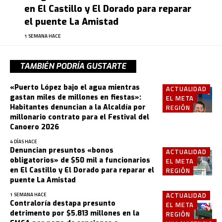
en El Castillo y El Dorado para reparar
el puente La Amistad
1 SEMANA HACE
TAMBIÉN PODRÍA GUSTARTE
«Puerto López bajo el agua mientras
ACTUALIDAD
gastan miles de millones en fiestas»:
EL META
Habitantes denuncian a la Alcaldía por
REGIÓN
millonario contrato para el Festival del
Canoero 2026
4 DÍAS HACE
Denuncian presuntos «bonos
ACTUALIDAD
obligatorios» de $50 mil a funcionarios
EL META
en El Castillo y El Dorado para reparar el
REGIÓN
puente La Amistad
ACTUALIDAD
1 SEMANA HACE
Contraloría destapa presunto
EL META
detrimento por $5.813 millones en la
REGIÓN