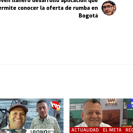
oven llanero desarrollo aplicación que
ermite conocer la oferta de rumba en
Bogotá
ACTUALIDAD
EL META
RE