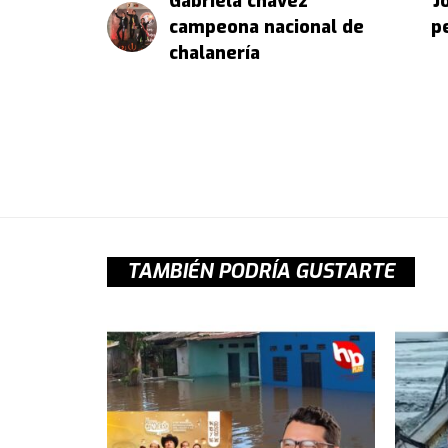
Gabriela chavéz
J
campeona nacional de
p
chalanería
TAMBIÉN PODRÍA GUSTARTE