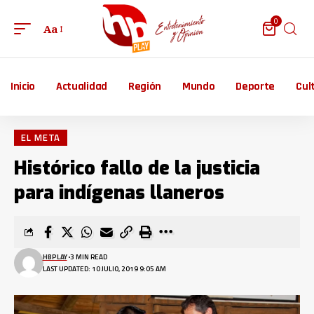
0
Aa
Inicio
Actualidad
Región
Mundo
Deporte
Cul
EL META
Histórico fallo de la justicia
para indígenas llaneros
HBPLAY
3 MIN READ
LAST UPDATED: 10 JULIO, 2019 9:05 AM