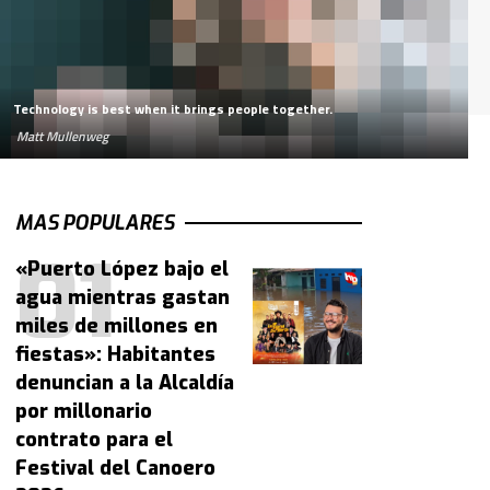
Technology is best when it brings people together.
Matt Mullenweg
MAS POPULARES
«Puerto López bajo el
agua mientras gastan
miles de millones en
fiestas»: Habitantes
denuncian a la Alcaldía
por millonario
contrato para el
Festival del Canoero