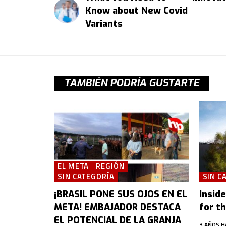
Know about New Covid
Variants
TAMBIÉN PODRÍA GUSTARTE
EL META
REGIÓN
SIN CATEGORÍA
SIN C
¡BRASIL PONE SUS OJOS EN EL
Insid
META! EMBAJADOR DESTACA
for t
EL POTENCIAL DE LA GRANJA
3 AÑOS H