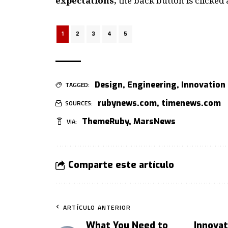
expectations,
the back button is clicked 
1
2
3
4
5
Design
,
Engineering
,
Innovation
TAGGED:
rubynews.com
,
timenews.com
SOURCES:
ThemeRuby
,
MarsNews
VIA:
Comparte este artículo
ARTÍCULO ANTERIOR
What You Need to
Innovat