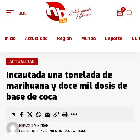
0
Aa
Inicio
Actualidad
Región
Mundo
Deporte
Cul
ACTUALIDAD
Incautada una tonelada de
marihuana y doce mil dosis de
base de coca
HBPLAY
3 MIN READ
LAST UPDATED: 17 SEPTIEMBRE, 2020 4:38 AM