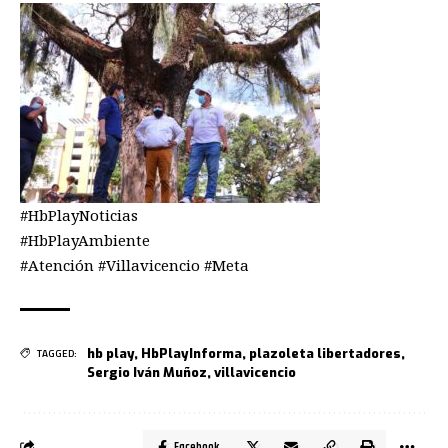
#HbPlayNoticias
#HbPlayAmbiente
#Atención #Villavicencio #Meta
hb play
,
HbPlayInforma
,
plazoleta libertadores
,
TAGGED:
Sergio Iván Muñoz
,
villavicencio
Facebook