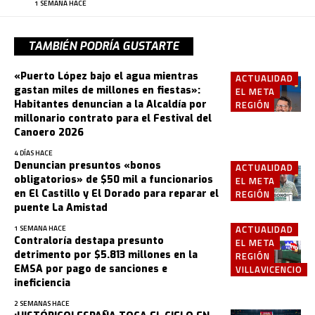
1 SEMANA HACE
TAMBIÉN PODRÍA GUSTARTE
«Puerto López bajo el agua mientras
ACTUALIDAD
gastan miles de millones en fiestas»:
EL META
Habitantes denuncian a la Alcaldía por
REGIÓN
millonario contrato para el Festival del
Canoero 2026
4 DÍAS HACE
Denuncian presuntos «bonos
ACTUALIDAD
obligatorios» de $50 mil a funcionarios
EL META
en El Castillo y El Dorado para reparar el
REGIÓN
puente La Amistad
ACTUALIDAD
1 SEMANA HACE
Contraloría destapa presunto
EL META
detrimento por $5.813 millones en la
REGIÓN
EMSA por pago de sanciones e
VILLAVICENCIO
ineficiencia
2 SEMANAS HACE