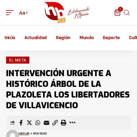
0
Aa
Inicio
Actualidad
Región
Mundo
Deporte
Cul
EL META
INTERVENCIÓN URGENTE A
HISTÓRICO ÁRBOL DE LA
PLAZOLETA LOS LIBERTADORES
DE VILLAVICENCIO
HBPLAY
1 MIN READ