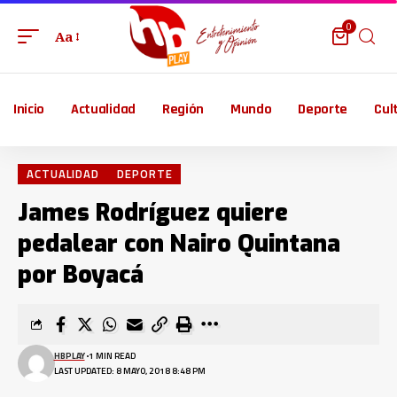
0
Aa
Inicio
Actualidad
Región
Mundo
Deporte
Cul
ACTUALIDAD
DEPORTE
James Rodríguez quiere
pedalear con Nairo Quintana
por Boyacá
HBPLAY
1 MIN READ
LAST UPDATED: 8 MAYO, 2018 8:48 PM