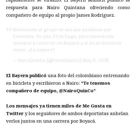
respuesta para Nairo Quintana ofreciendo como
compañero de equipo al propio James Rodríguez.
Bienvenido al grupo de los que pedalean por
Colombia. Yo una 21 no hago, pero bienvenido
siempre a recorrer mi Boyacá y si es en bicicleta
mejor. ¿Lo espero?
— NairoQuinCo (@NairoQuinCo)
May 8, 2018
El Bayern publicó
una foto del colombiano entrenando
en bicicleta y escribieron a Nairo:
“Te tenemos
compañero de equipo, @NairoQuinCo”
Los mensajes ya tienen miles de Me Gusta en
Twitter
y los seguidores de ambos deportistas anhelan
verlos juntos en una carrera por Boyacá.