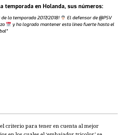
 la temporada en Holanda, sus números:
r de la temporada 2017/2018!
El defensor de
@
PSV
rzo
y ha logrado mantener esta línea fuerte hasta el
bal”
 el criterio para tener en cuenta al mejor
os en los cuales el ‘embajador tricolor’ se