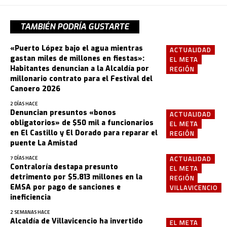
TAMBIÉN PODRÍA GUSTARTE
«Puerto López bajo el agua mientras
ACTUALIDAD
gastan miles de millones en fiestas»:
EL META
Habitantes denuncian a la Alcaldía por
REGIÓN
millonario contrato para el Festival del
Canoero 2026
2 DÍAS HACE
Denuncian presuntos «bonos
ACTUALIDAD
obligatorios» de $50 mil a funcionarios
EL META
en El Castillo y El Dorado para reparar el
REGIÓN
puente La Amistad
ACTUALIDAD
7 DÍAS HACE
Contraloría destapa presunto
EL META
detrimento por $5.813 millones en la
REGIÓN
EMSA por pago de sanciones e
VILLAVICENCIO
ineficiencia
2 SEMANAS HACE
Alcaldía de Villavicencio ha invertido
EL META