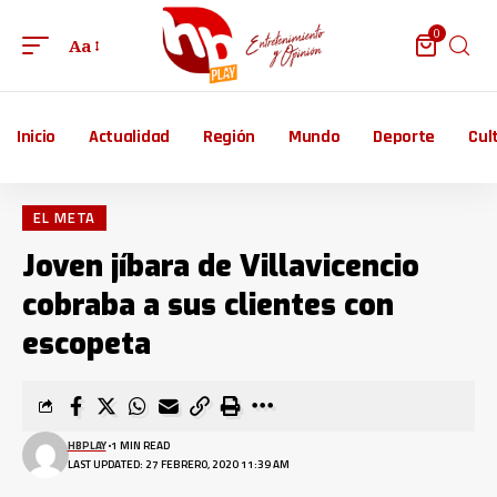
0
Aa
Inicio
Actualidad
Región
Mundo
Deporte
Cul
EL META
Joven jíbara de Villavicencio
cobraba a sus clientes con
escopeta
HBPLAY
1 MIN READ
LAST UPDATED: 27 FEBRERO, 2020 11:39 AM