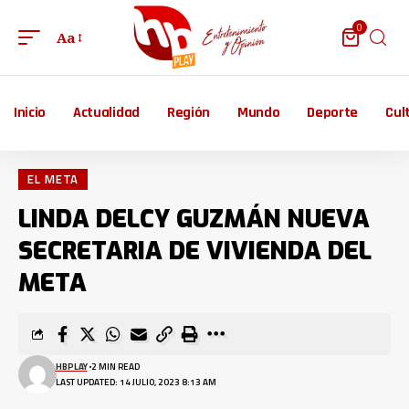
0
Aa
Inicio
Actualidad
Región
Mundo
Deporte
Cul
EL META
LINDA DELCY GUZMÁN NUEVA
SECRETARIA DE VIVIENDA DEL
META
HBPLAY
2 MIN READ
LAST UPDATED: 14 JULIO, 2023 8:13 AM