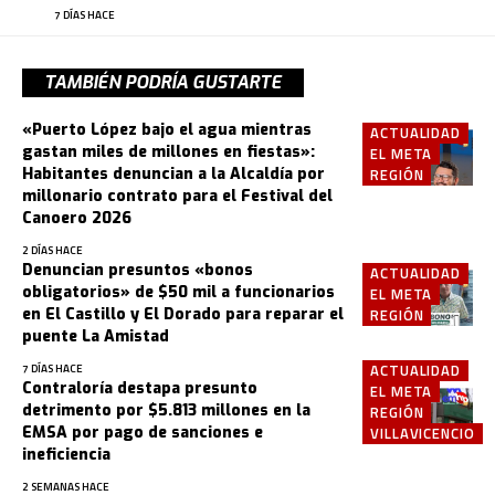
7 DÍAS HACE
TAMBIÉN PODRÍA GUSTARTE
«Puerto López bajo el agua mientras
ACTUALIDAD
gastan miles de millones en fiestas»:
EL META
Habitantes denuncian a la Alcaldía por
REGIÓN
millonario contrato para el Festival del
Canoero 2026
2 DÍAS HACE
Denuncian presuntos «bonos
ACTUALIDAD
obligatorios» de $50 mil a funcionarios
EL META
en El Castillo y El Dorado para reparar el
REGIÓN
puente La Amistad
ACTUALIDAD
7 DÍAS HACE
Contraloría destapa presunto
EL META
detrimento por $5.813 millones en la
REGIÓN
EMSA por pago de sanciones e
VILLAVICENCIO
ineficiencia
2 SEMANAS HACE