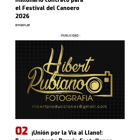
millonario contrato para
el Festival del Canoero
2026
BY
HBPLAY
-PUBLICIDAD -
¡Unión por la Vía al Llano!: