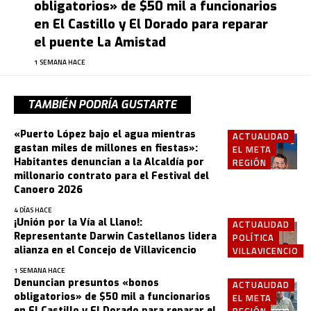
obligatorios» de $50 mil a funcionarios
en El Castillo y El Dorado para reparar
el puente La Amistad
1 SEMANA HACE
TAMBIÉN PODRÍA GUSTARTE
«Puerto López bajo el agua mientras
ACTUALIDAD
gastan miles de millones en fiestas»:
EL META
Habitantes denuncian a la Alcaldía por
REGIÓN
millonario contrato para el Festival del
Canoero 2026
4 DÍAS HACE
¡Unión por la Vía al Llano!:
ACTUALIDAD
Representante Darwin Castellanos lidera
POLÍTICA
alianza en el Concejo de Villavicencio
VILLAVICENCIO
1 SEMANA HACE
Denuncian presuntos «bonos
ACTUALIDAD
obligatorios» de $50 mil a funcionarios
EL META
en El Castillo y El Dorado para reparar el
REGIÓN