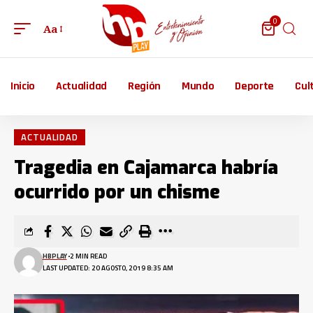
0
Aa
Inicio
Actualidad
Región
Mundo
Deporte
Cul
ACTUALIDAD
Tragedia en Cajamarca habría
ocurrido por un chisme
HBPLAY
2 MIN READ
LAST UPDATED: 20 AGOSTO, 2019 8:35 AM