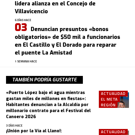
lidera alianza en el Concejo de
Villavicencio
6 DÍAS HACE
Denuncian presuntos «bonos
obligatorios» de $50 mil a funcionarios
en El Castillo y El Dorado para reparar
el puente La Amistad
1 SEMANA HACE
TAMBIÉN PODRÍA GUSTARTE
«Puerto López bajo el agua mientras
ACTUALIDAD
gastan miles de millones en fiestas»:
EL META
Habitantes denuncian a la Alcaldía por
REGIÓN
millonario contrato para el Festival del
Canoero 2026
3 DÍAS HACE
¡Unión por la Vía al Llano!:
ACTUALIDAD