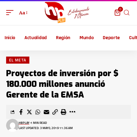
0
Aa
Inicio
Actualidad
Región
Mundo
Deporte
Cul
EL META
Proyectos de inversión por $
180.000 millones anunció
Gerente de la EMSA
HBPLAY
1 MIN READ
LAST UPDATED: 3 MAYO, 2019 11:36 AM