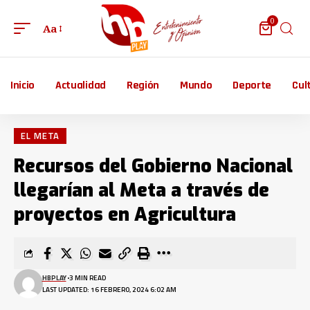
0
Aa
Inicio
Actualidad
Región
Mundo
Deporte
Cul
EL META
Recursos del Gobierno Nacional
llegarían al Meta a través de
proyectos en Agricultura
HBPLAY
3 MIN READ
LAST UPDATED: 16 FEBRERO, 2024 6:02 AM