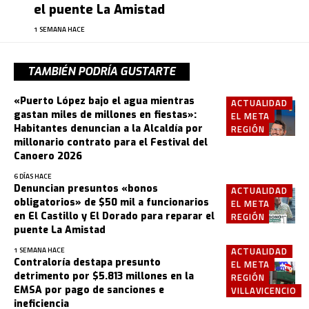
el puente La Amistad
1 SEMANA HACE
TAMBIÉN PODRÍA GUSTARTE
«Puerto López bajo el agua mientras
ACTUALIDAD
gastan miles de millones en fiestas»:
EL META
Habitantes denuncian a la Alcaldía por
REGIÓN
millonario contrato para el Festival del
Canoero 2026
6 DÍAS HACE
Denuncian presuntos «bonos
ACTUALIDAD
obligatorios» de $50 mil a funcionarios
EL META
en El Castillo y El Dorado para reparar el
REGIÓN
puente La Amistad
ACTUALIDAD
1 SEMANA HACE
Contraloría destapa presunto
EL META
detrimento por $5.813 millones en la
REGIÓN
EMSA por pago de sanciones e
VILLAVICENCIO
ineficiencia