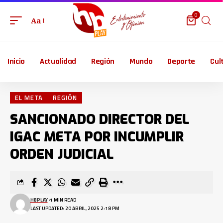
0
Aa
Inicio
Actualidad
Región
Mundo
Deporte
Cul
EL META
REGIÓN
SANCIONADO DIRECTOR DEL
IGAC META POR INCUMPLIR
ORDEN JUDICIAL
HBPLAY
1 MIN READ
LAST UPDATED: 20 ABRIL, 2025 2:18 PM