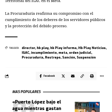
Territorial del IGAC en el Meta.
La Procuraduría reafirma su compromiso con el
cumplimiento de los deberes de los servidores públicos
y la protección del debido proceso.
director
,
hb play
,
hb Play informa
,
Hb Play Noticias
,
TAGGED:
IGAC
,
incumplimiento
,
meta
,
orden judicial
,
Procuraduría
,
Restrepo
,
Sanción
,
Suspensión
Facebook
MAS POPULARES
«Puerto López bajo el
agua mientras gastan