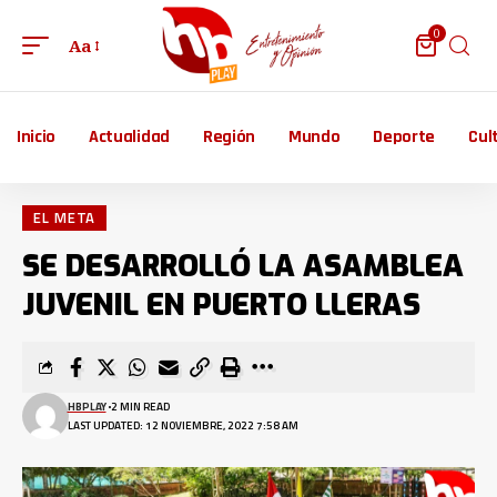
0
Aa
Inicio
Actualidad
Región
Mundo
Deporte
Cul
EL META
SE DESARROLLÓ LA ASAMBLEA
JUVENIL EN PUERTO LLERAS
HBPLAY
2 MIN READ
LAST UPDATED: 12 NOVIEMBRE, 2022 7:58 AM