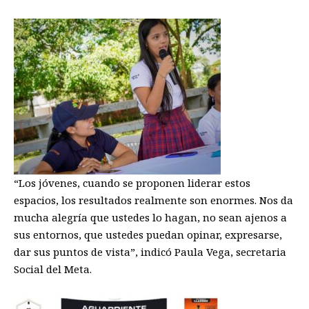
“
Los j
ó
venes
,
cuando se pr
o
ponen liderar estos
espacios
,
los resultados
realmente
son enormes
. N
os da
mucha alegr
í
a que ustedes lo hagan, no sean ajenos
a
sus entornos
, que ustedes puedan opinar, expresarse,
dar su
s
puntos de vista
”
, indicó P
aula Vega, secretaria
S
ocial
del Meta
.