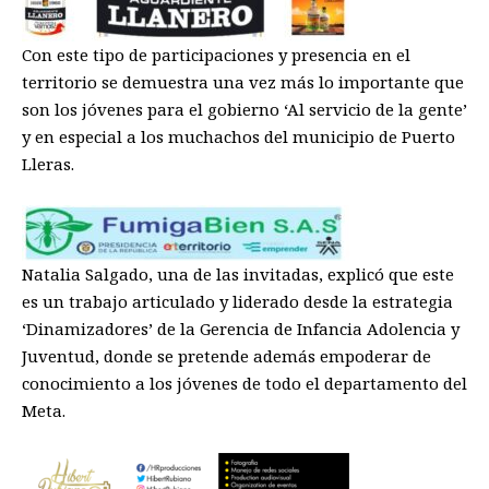
Con este tipo de participaciones y presencia en el
territorio se demuestra una vez más lo importante que
son los j
ó
venes para el gobierno
‘A
l servicio de la gente
’
y en especial
a los muchachos
del municipio de Puerto
Lleras
.
Natalia Salgado
, una de las invitadas, explicó que
este
es un trabajo art
iculado y
liderado desde la estrategia
‘
Dinamizadores
’
de la Gerencia de Infancia Adolencia y
Juventud
,
donde
se
pretende además
empodera
r
de
conocimiento
a los j
ó
venes de todo el departamento del
Meta.