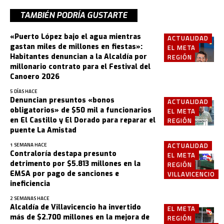
TAMBIÉN PODRÍA GUSTARTE
«Puerto López bajo el agua mientras
ACTUALIDAD
gastan miles de millones en fiestas»:
EL META
Habitantes denuncian a la Alcaldía por
REGIÓN
millonario contrato para el Festival del
Canoero 2026
5 DÍAS HACE
Denuncian presuntos «bonos
ACTUALIDAD
obligatorios» de $50 mil a funcionarios
EL META
en El Castillo y El Dorado para reparar el
REGIÓN
puente La Amistad
ACTUALIDAD
1 SEMANA HACE
Contraloría destapa presunto
EL META
detrimento por $5.813 millones en la
REGIÓN
EMSA por pago de sanciones e
VILLAVICENCIO
ineficiencia
2 SEMANAS HACE
Alcaldía de Villavicencio ha invertido
EL META
más de $2.700 millones en la mejora de
REGIÓN