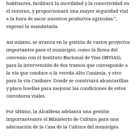
habitantes, facilita
rá
la movilidad y la conectividad en
el entorno, y
proporciona
r
á
una mayor seguridad vial
a la hora de sacar nuestros productos agrícolas.”
,
expresó la mandataria.
As
í
mismo,
se avanza
en la
gestión
de varios pr
oyectos
importante
s
para el
municipio
,
c
omo
la firma del
convenio
con
el I
nstituto Nacional de Vías (INVIAS)
,
para la in
tervención
de dos
tramos
que corresponde a
la
vía
que
conduce
a la vereda
Alto Cunimía
,
y otro
para la
vía Casibare
.
Donde se construirá
alcantarillas
y placa huellas para
mejorar
las
condiciones de estos
corredores viales.
Por último
, la Alcaldes
a
adelanta
una
gestión
importante
ante el
M
inisterio
de C
ultura para
una
adecuación
de
la
Casa de la C
ultura
del municipio
.