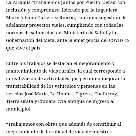
La Alcaldía ‘Trabajemos Juntos por Puerto Lleras’ con
inclusión y compro
miso, liderado por la ingeniera
Marly Johana Gutiérrez Rincón
,
continúa
su
gesti
ón
de
adelantar
proyectos viales
,
cumpliendo con todas las
normas de salubridad del Ministerio de Salud
y la
Gobernación del Meta
,
ante la emergencia del
COVID-
19
que
vive
el país.
Entre los trabajos se destacan
e
l
mejoramiento
y
mantenimiento
de vías rurales
,
la cual corresponde a
la realizac
ión de actividades que permiten
mejorar la
transitabilidad de los vehículos y personas
en las
veredas José María
,
La Unión –
Tigrera
,
Chafurray,
Tierra Grata
y Chinata-(vía antigua de ingreso al
municipio)
.
“
Trabajamos
con
o
bras que además de contribuir al
mejoramiento de la calidad de vida de nuestros