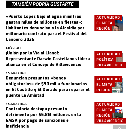
TAMBIÉN PODRÍA GUSTARTE
«Puerto López bajo el agua mientras
ACTUALIDAD
gastan miles de millones en fiestas»:
EL META
Habitantes denuncian a la Alcaldía por
REGIÓN
millonario contrato para el Festival del
Canoero 2026
4 DÍAS HACE
¡Unión por la Vía al Llano!:
ACTUALIDAD
Representante Darwin Castellanos lidera
POLÍTICA
alianza en el Concejo de Villavicencio
VILLAVICENCIO
1 SEMANA HACE
Denuncian presuntos «bonos
ACTUALIDAD
obligatorios» de $50 mil a funcionarios
EL META
en El Castillo y El Dorado para reparar el
REGIÓN
puente La Amistad
ACTUALIDAD
1 SEMANA HACE
Contraloría destapa presunto
EL META
detrimento por $5.813 millones en la
REGIÓN
EMSA por pago de sanciones e
VILLAVICENCIO
ineficiencia