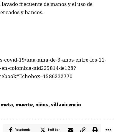
 lavado frecuente de manos y el uso de
ercados y bancos.
us-covid-19/una-nina-de-3-anos-entre-los-11-
-en-colombia-nid225814-ie128?
cebook#Echobox=1586232770
,
meta
,
muerte
,
niños
,
villavicencio
Facebook
Twitter