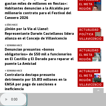
gastan miles de millones en fiestas»:
EL META
Habitantes denuncian a la Alcaldía por
REGIÓN
millonario contrato para el Festival del
Canoero 2026
4 DÍAS HACE
¡Unión por la Vía al Llano!:
ACTUALIDAD
Representante Darwin Castellanos lidera
POLÍTICA
alianza en el Concejo de Villavicencio
VILLAVICENCIO
1 SEMANA HACE
Denuncian presuntos «bonos
ACTUALIDAD
obligatorios» de $50 mil a funcionarios
EL META
en El Castillo y El Dorado para reparar el
REGIÓN
puente La Amistad
ACTUALIDAD
1 SEMANA HACE
Contraloría destapa presunto
EL META
detrimento por $5.813 millones en la
REGIÓN
EMSA por pago de sanciones e
VILLAVICENCIO
ineficiencia
2 SEMANAS HACE