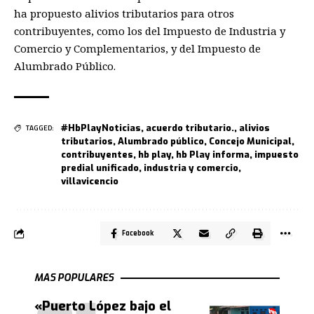
ha propuesto alivios tributarios para otros
contribuyentes, como los del Impuesto de Industria y
Comercio y Complementarios, y del Impuesto de
Alumbrado Público.
#HbPlayNoticias
,
acuerdo tributario.
,
alivios
TAGGED:
tributarios
,
Alumbrado público
,
Concejo Municipal
,
contribuyentes
,
hb play
,
hb Play informa
,
impuesto
predial unificado
,
industria y comercio
,
villavicencio
Facebook
MAS POPULARES
«Puerto López bajo el