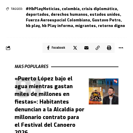
#HbPlayNoticias
,
colombia
,
crisis diplomática
,
TAGGED:
deportados
,
derechos humanos
,
estados unidos
,
Fuerza Aeroespacial Colombiana
,
Gustavo Petro
,
hb play
,
hb Play informa
,
migrantes
,
retorno digno
Facebook
MAS POPULARES
«Puerto López bajo el
agua mientras gastan
miles de millones en
fiestas»: Habitantes
denuncian a la Alcaldía por
millonario contrato para
el Festival del Canoero
2026