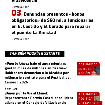
Villavicencio
1 SEMANA HACE
Denuncian presuntos «bonos
obligatorios» de $50 mil a funcionarios
en El Castillo y El Dorado para reparar
el puente La Amistad
1 SEMANA HACE
TAMBIÉN PODRÍA GUSTARTE
«Puerto López bajo el agua mientras
ACTUALIDAD
gastan miles de millones en fiestas»:
EL META
Habitantes denuncian a la Alcaldía por
REGIÓN
millonario contrato para el Festival del
Canoero 2026
5 DÍAS HACE
¡Unión por la Vía al Llano!:
ACTUALIDAD
Representante Darwin Castellanos lidera
POLÍTICA
alianza en el Concejo de Villavicencio
VILLAVICENCIO