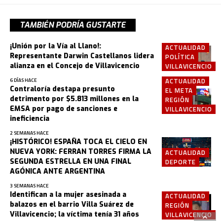
TAMBIÉN PODRÍA GUSTARTE
¡Unión por la Vía al Llano!:
ACTUALIDAD
Representante Darwin Castellanos lidera
POLÍTICA
alianza en el Concejo de Villavicencio
VILLAVICENCIO
ACTUALIDAD
6 DÍAS HACE
Contraloría destapa presunto
EL META
detrimento por $5.813 millones en la
REGIÓN
EMSA por pago de sanciones e
VILLAVICENCIO
ineficiencia
2 SEMANAS HACE
¡HISTÓRICO! ESPAÑA TOCA EL CIELO EN
NUEVA YORK: FERRAN TORRES FIRMA LA
ACTUALIDAD
SEGUNDA ESTRELLA EN UNA FINAL
DEPORTE
AGÓNICA ANTE ARGENTINA
3 SEMANAS HACE
Identifican a la mujer asesinada a
ACTUALIDAD
balazos en el barrio Villa Suárez de
REGIÓN
Villavicencio; la víctima tenía 31 años
VILLAVICENCIO