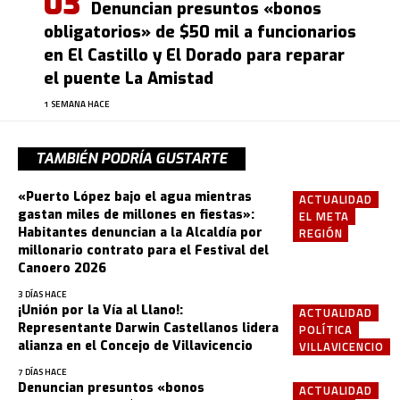
Denuncian presuntos «bonos
obligatorios» de $50 mil a funcionarios
en El Castillo y El Dorado para reparar
el puente La Amistad
1 SEMANA HACE
TAMBIÉN PODRÍA GUSTARTE
«Puerto López bajo el agua mientras
ACTUALIDAD
gastan miles de millones en fiestas»:
EL META
Habitantes denuncian a la Alcaldía por
REGIÓN
millonario contrato para el Festival del
Canoero 2026
3 DÍAS HACE
¡Unión por la Vía al Llano!:
ACTUALIDAD
Representante Darwin Castellanos lidera
POLÍTICA
alianza en el Concejo de Villavicencio
VILLAVICENCIO
7 DÍAS HACE
Denuncian presuntos «bonos
ACTUALIDAD