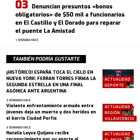
Denuncian presuntos «bonos
obligatorios» de $50 mil a funcionarios
en El Castillo y El Dorado para reparar
el puente La Amistad
1 SEMANA HACE
TAMBIÉN PODRÍA GUSTARTE
¡HISTÓRICO! ESPAÑA TOCA EL CIELO EN
NUEVA YORK: FERRAN TORRES FIRMA LA
ACTUALIDAD
SEGUNDA ESTRELLA EN UNA FINAL
DEPORTE
AGÓNICA ANTE ARGENTINA
3 SEMANAS HACE
Violento enfrentamiento armado entre
ACTUALIDAD
jóvenes deja un muerto y dos heridos en
REGIÓN
el barrio Ciudad Porfía
VILLAVICENCIO
4 SEMANAS HACE
Natalia Leyva Quijano recibe
ACTUALIDAD
reconocimiento por su aporte al
EL META