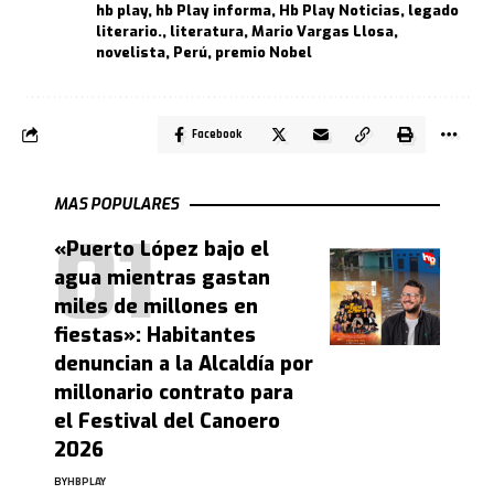
hb play
,
hb Play informa
,
Hb Play Noticias
,
legado
literario.
,
literatura
,
Mario Vargas Llosa
,
novelista
,
Perú
,
premio Nobel
Facebook
MAS POPULARES
«Puerto López bajo el
agua mientras gastan
miles de millones en
fiestas»: Habitantes
denuncian a la Alcaldía por
millonario contrato para
el Festival del Canoero
2026
BY
HBPLAY