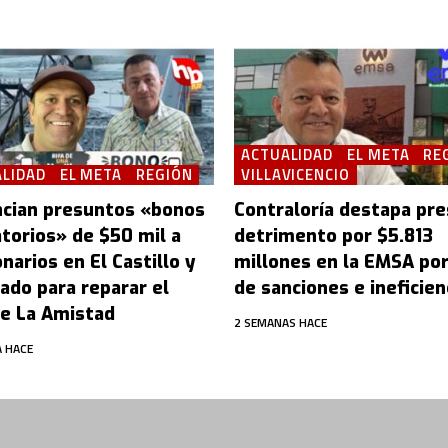
ACTUALIDAD
EL META
RE
LIDAD
EL META
REGIÓN
VILLAVICENCIO
cian presuntos «bonos
Contraloría destapa pr
atorios» de $50 mil a
detrimento por $5.813
narios en El Castillo y
millones en la EMSA po
ado para reparar el
de sanciones e ineficien
e La Amistad
2 SEMANAS HACE
 HACE