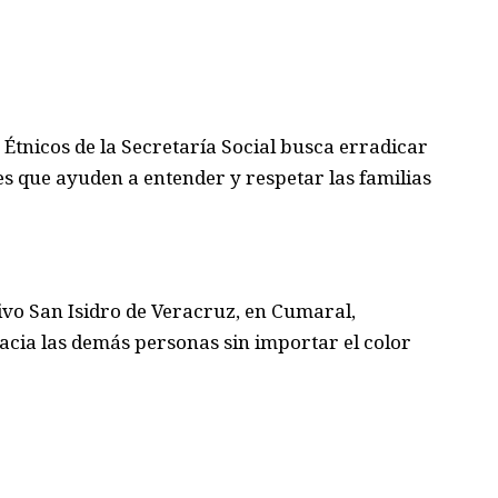
 Étnicos
de la Secretar
í
a
S
ocial busca erradicar
s q
u
e ayuden a entender y respetar las familias
tivo San Isidro de Veracruz
,
en Cumaral
,
acia l
a
s demás
personas
sin importar el color