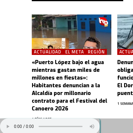
ACTUALIDAD
EL META
REGIÓN
ACTUA
«Puerto López bajo el agua
Denun
mientras gastan miles de
oblig
millones en fiestas»:
funcio
Habitantes denuncian a la
El Dor
Alcaldía por millonario
puent
contrato para el Festival del
1 SEMANA
Canoero 2026
4 DÍAS HACE