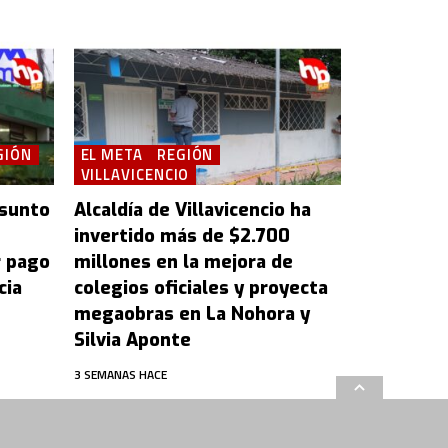
GIÓN
EL META
REGIÓN
VILLAVICENCIO
esunto
Alcaldía de Villavicencio ha
invertido más de $2.700
r pago
millones en la mejora de
cia
colegios oficiales y proyecta
megaobras en La Nohora y
Silvia Aponte
3 SEMANAS HACE