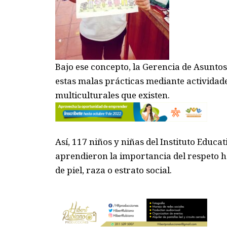
Bajo ese concepto,
la
Gerencia
d
e Asuntos
estas malas
prácticas
mediante actividade
multiculturales que existen
.
A
sí
,
117 niños y niñas del Instituto Educa
aprendieron la importancia del respeto h
de pie
l
, raza o estrato social.