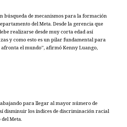
n búsqueda de mecanismos
para la formación
l departamento del Meta
. D
esde la gerencia que
ebe realizarse desde muy corta edad así
azas y como esto es un pilar fundamental para
y afronta el mundo”
,
afirm
ó
Kenny
Luango
,
trabajando
para llegar
a
l
mayor
número
de
sí disminuir los índices de discriminación racial
 del Meta
.