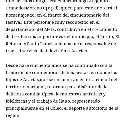
Uno de e
stos amigos era el folclorólogo
Alejandro
Granados
Moreno
(
q.e.p.d
), quien
para este año será el
homenajeado
, en el marco d
el cincuentenario del
Festival. Este personaje muy reconocido en el
departamento del Meta,
contribuy
ó
en el crecimiento
de tres ba
rrios importantes del municipio;
el
Jardín
, El
Retorno y Santa Isabel, además
fue
el responsable de
traer el servicio de televisión a Acacías.
Desde hace cincuenta años
se ha
continuado
con
la
tradición de conmemorar dichas fiestas, en donde los
hijos de Acacías
,
que se encuentran en otra ciudad del
territorio nacional, retornan para disfrutar de la
deliciosa comida típica, las
muestras
artísticas
y
folclóricas y
el
trabajo de llano, representado
principalmente en el Coleo, el deporte autóctono de la
región
.