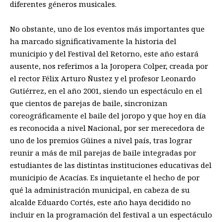
diferentes géneros musicales
.
No obstante, uno de los eventos más importantes qu
e
ha marcado significativamente
la historia del
municipio
y del Festival del Retorno
,
este año estará
ausen
te
, nos referimos a la
Jo
ropera
Colper, creada
por
el rector
Félix
A
rturo Ñustez y el profesor Leonardo
Gutiérrez,
en el año 2001,
siendo un espectáculo en el
que cientos de parejas de baile, sincronizan
coreográficamente el baile del joropo
y que hoy en día
es reconocida
a nivel Nacional,
por ser merecedora de
uno de los premios
Güines
a nivel país, tras lograr
reunir a más de mil parejas de baile integradas por
estudiantes de las distintas instituciones edu
cativas del
municipio de Acacías. Es inquietante
el hecho de
por
qué la administración municipal, en cabeza de su
alcalde Eduardo Cortés, este año haya decidido no
incluir e
n la programación del festival a
un espectáculo