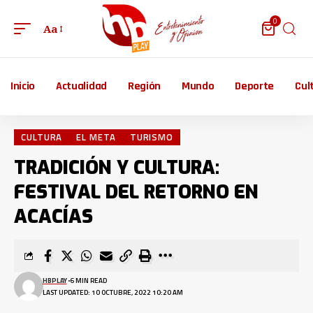
0
Aa
Inicio
Actualidad
Región
Mundo
Deporte
Cul
CULTURA
EL META
TURISMO
TRADICIÓN Y CULTURA:
FESTIVAL DEL RETORNO EN
ACACÍAS
HBPLAY
6 MIN READ
LAST UPDATED: 10 OCTUBRE, 2022 10:20 AM