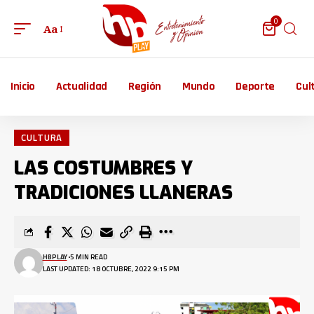
0
Aa
Inicio
Actualidad
Región
Mundo
Deporte
Cul
CULTURA
LAS COSTUMBRES Y
TRADICIONES LLANERAS
HBPLAY
5 MIN READ
LAST UPDATED: 18 OCTUBRE, 2022 9:15 PM