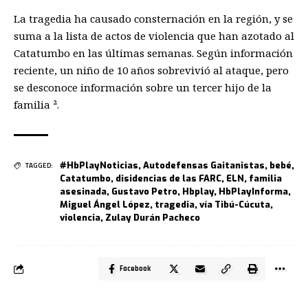
La tragedia ha causado consternación en la región, y se
suma a la lista de actos de violencia que han azotado al
Catatumbo en las últimas semanas. Según información
reciente, un niño de 10 años sobrevivió al ataque, pero
se desconoce información sobre un tercer hijo de la
familia ².
#HbPlayNoticias
,
Autodefensas Gaitanistas
,
bebé
,
TAGGED:
Catatumbo
,
disidencias de las FARC
,
ELN
,
familia
asesinada
,
Gustavo Petro
,
Hbplay
,
HbPlayInforma
,
Miguel Ángel López
,
tragedia
,
vía Tibú-Cúcuta
,
violencia
,
Zulay Durán Pacheco
Facebook