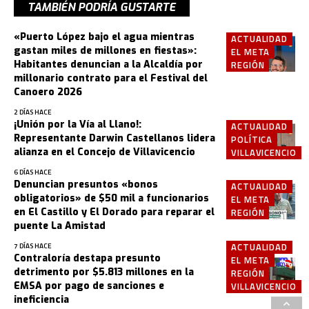
TAMBIÉN PODRÍA GUSTARTE
«Puerto López bajo el agua mientras
ACTUALIDAD
gastan miles de millones en fiestas»:
EL META
Habitantes denuncian a la Alcaldía por
REGIÓN
millonario contrato para el Festival del
Canoero 2026
2 DÍAS HACE
¡Unión por la Vía al Llano!:
ACTUALIDAD
Representante Darwin Castellanos lidera
POLÍTICA
alianza en el Concejo de Villavicencio
VILLAVICENCIO
6 DÍAS HACE
Denuncian presuntos «bonos
ACTUALIDAD
obligatorios» de $50 mil a funcionarios
EL META
en El Castillo y El Dorado para reparar el
REGIÓN
puente La Amistad
ACTUALIDAD
7 DÍAS HACE
Contraloría destapa presunto
EL META
detrimento por $5.813 millones en la
REGIÓN
EMSA por pago de sanciones e
VILLAVICENCIO
ineficiencia