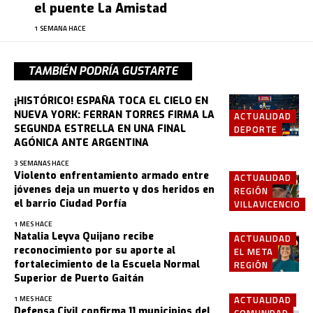
el puente La Amistad
1 SEMANA HACE
TAMBIÉN PODRÍA GUSTARTE
¡HISTÓRICO! ESPAÑA TOCA EL CIELO EN
NUEVA YORK: FERRAN TORRES FIRMA LA
ACTUALIDAD
SEGUNDA ESTRELLA EN UNA FINAL
DEPORTE
AGÓNICA ANTE ARGENTINA
3 SEMANAS HACE
Violento enfrentamiento armado entre
ACTUALIDAD
jóvenes deja un muerto y dos heridos en
REGIÓN
el barrio Ciudad Porfía
VILLAVICENCIO
1 MES HACE
Natalia Leyva Quijano recibe
ACTUALIDAD
reconocimiento por su aporte al
EL META
fortalecimiento de la Escuela Normal
REGIÓN
Superior de Puerto Gaitán
ACTUALIDAD
1 MES HACE
Defensa Civil confirma 11 municipios del
COMUNIDAD