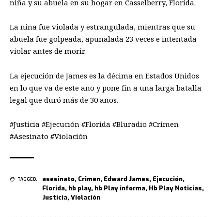
niña y su abuela en su hogar en Casselberry, Florida.
La niña fue violada y estrangulada, mientras que su
abuela fue golpeada, apuñalada 23 veces e intentada
violar antes de morir.
La ejecución de James es la décima en Estados Unidos
en lo que va de este año y pone fin a una larga batalla
legal que duró más de 30 años.
#Justicia #Ejecución #Florida #Bluradio #Crimen
#Asesinato #Violación
asesinato
,
Crimen
,
Edward James
,
Ejecución
,
TAGGED:
Florida
,
hb play
,
hb Play informa
,
Hb Play Noticias
,
Justicia
,
Violación